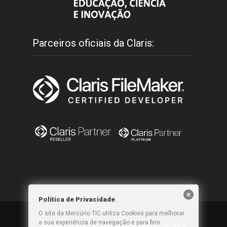
Parceiros oficiais da Claris:
Política de Privacidade
O site da Mercúrio TIC utiliza Cookies para melhorar
a sua experiência de navegação e para fins
MercúrioTIC - Tecnologias de Informação e