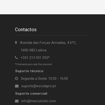
Contactos
Avenida das Forças Armadas, 4 6ºC,
1600-082 Lisboa
+351 213 951 092*
*Chamada para rede fixa nacional
Suporte técnico:
Segunda a Sexta: 10:00 - 16:00
suporte@escolapro.pt
Suporte comercial:
info@mercuriotic.com