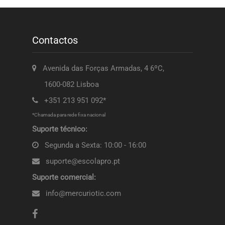
Contactos
Avenida das Forças Armadas, 4 6ºC,
1600-082 Lisboa
+351 213 951 092*
*Chamada para rede fixa nacional
Suporte técnico:
Segunda a Sexta: 10:00 - 16:00
suporte@escolapro.pt
Suporte comercial:
info@mercuriotic.com