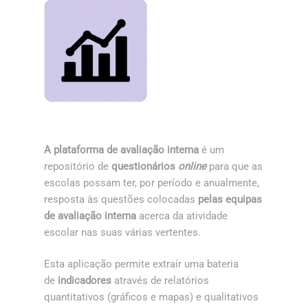
A plataforma de avaliação interna
é um
repositório de
questionários
online
para que as
escolas possam ter, por período e anualmente,
resposta às questões colocadas
pelas equipas
de avaliação interna
acerca da atividade
escolar nas suas várias vertentes.
Esta aplicação permite extraír uma bateria
de
indicadores
através de relatórios
quantitativos (gráficos e mapas) e qualitativos