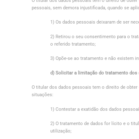
O titular dos dados pessoais tem o direito de obte
pessoais, sem demora injustificada, quando se apl
1) Os dados pessoais deixaram de ser nece
2) Retirou o seu consentimento para o tr
o referido tratamento;
3) Opõe-se ao tratamento e não existem in
d) Solicitar a limitação do tratamento do
O titular dos dados pessoais tem o direito de obte
situações:
1) Contestar a exatidão dos dados pessoais
2) O tratamento de dados for lícito e o ti
utilização;