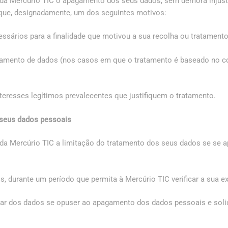
r da Mercúrio TIC o apagamento dos seus dados, sem demora injust
ique, designadamente, um dos seguintes motivos:
ssários para a finalidade que motivou a sua recolha ou tratamento
atamento de dados (nos casos em que o tratamento é baseado no co
teresses legítimos prevalecentes que justifiquem o tratamento.
s seus dados pessoais
r da Mercúrio TIC a limitação do tratamento dos seus dados se se 
, durante um período que permita à Mercúrio TIC verificar a sua ex
tular dos dados se opuser ao apagamento dos dados pessoais e solic