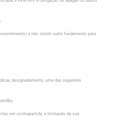
ificada, e esta tem a obrigação de apagar os dados
;
nsentimento) e não existir outro fundamento para
aplicar, designadamente, uma das seguintes
atidão;
itar, em contrapartida, a limitação da sua