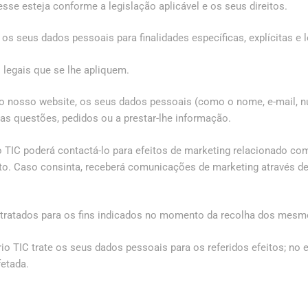
sse esteja conforme a legislação aplicável e os seus direitos.
os seus dados pessoais para finalidades específicas, explícitas e l
legais que se lhe apliquem.
no nosso website, os seus dados pessoais (como o nome, e-mail, n
as questões, pedidos ou a prestar-lhe informação.
o TIC poderá contactá-lo para efeitos de marketing relacionado co
to. Caso consinta, receberá comunicações de marketing através d
tratados para os fins indicados no momento da recolha dos mesm
o TIC trate os seus dados pessoais para os referidos efeitos; no 
fetada.