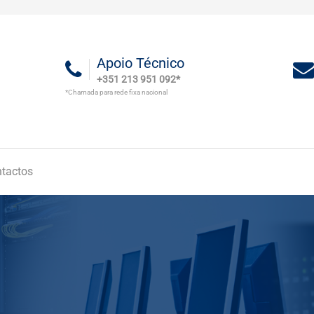
Apoio Técnico
+351 213 951 092*
*Chamada para rede fixa nacional
tactos