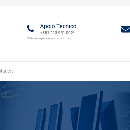
Apoio Técnico
+351 213 951 092*
*Chamada para rede fixa nacional
tactos