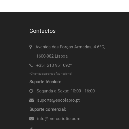
Contactos
Avenida das Forças Armadas, 4 6ºC,
1600-082 Lisboa
+351 213 951 092*
*Chamada para rede fixa nacional
Suporte técnico:
Segunda a Sexta: 10:00 - 16:00
suporte@escolapro.pt
Suporte comercial:
info@mercuriotic.com