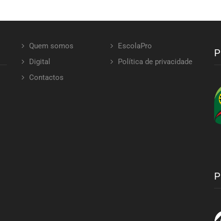
Quem somos
EscolaPro
P
Digital
Política de privacidade
Contactos
P