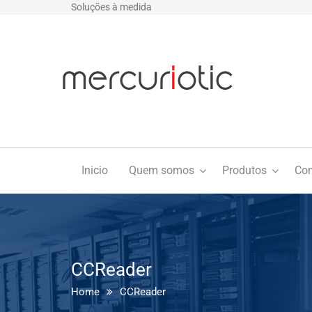
Soluções à medida
Inicio
Quem somos
Produtos
Con
CCReader
Home
CCReader