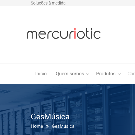
Soluções à medida
Inicio
Quem somos
Produtos
Con
GesMúsica
Home
GesMúsica