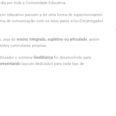
a-dia por toda a Comunidade Educativa.
esso educativo passam a ter uma forma de supervisionarem
orma de comunicação com os seus pares e/ou Encarregados
s, seja do
ensino integrado, supletivo ou articulado
, assim
tes curriculares próprias.
utilizador o sistema
GesMúsica
foi desenvolvido para
presentando
layouts dedicados para cada tipo de