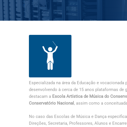
Especializada na área da Educação e vocacionada pa
desenvolvendo à cerca de 15 anos plataformas de ge
destacam a
Escola Artística de Música do Conserv
Conservatório Nacional
, assim como a conceituada
No caso das Escolas de Música e Dança especifi
Direções, Secretaria, Professores, Alunos e Encar