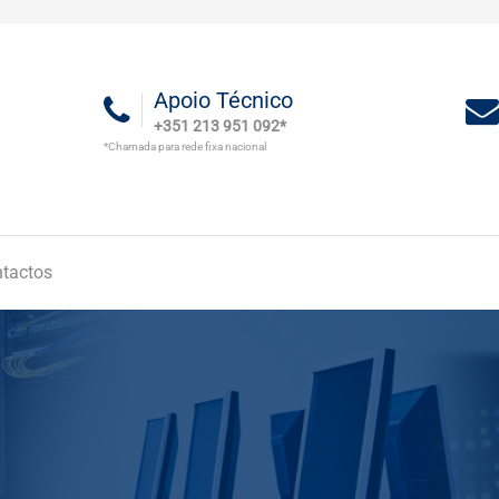
Apoio Técnico
+351 213 951 092*
*Chamada para rede fixa nacional
tactos