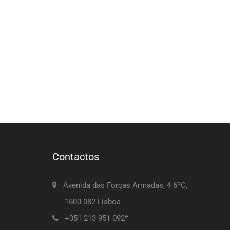
Contactos
Avenida das Forças Armadas, 4 6ºC,
1600-082 Lisboa
+351 213 951 092*