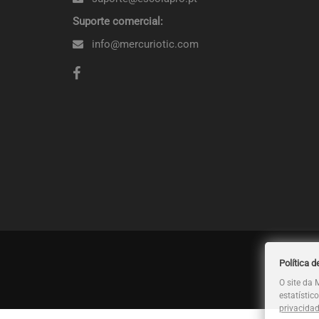
Suporte comercial:
info@mercuriotic.com
Política d
O site da 
estatístic
privacida