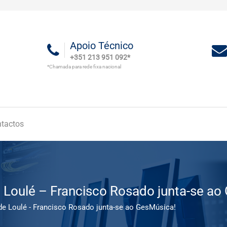
Apoio Técnico
+351 213 951 092*
*Chamada para rede fixa nacional
tactos
 Loulé – Francisco Rosado junta-se ao
de Loulé - Francisco Rosado junta-se ao GesMúsica!