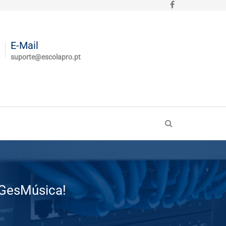
E-Mail
suporte@escolapro.pt
 GesMúsica!