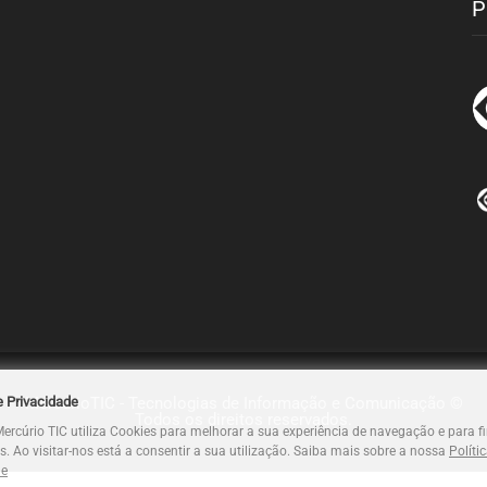
P
MercúrioTIC - Tecnologias de Informação e Comunicação ©
e Privacidade
Todos os direitos reservados.
Mercúrio TIC utiliza Cookies para melhorar a sua experiência de navegação e para f
os. Ao visitar-nos está a consentir a sua utilização. Saiba mais sobre a nossa
Políti
de