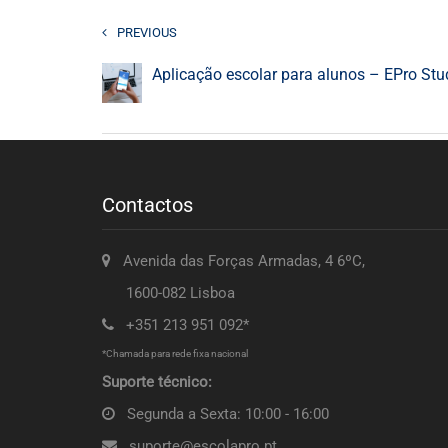
PREVIOUS
Aplicação escolar para alunos – EPro Stu
Contactos
Avenida das Forças Armadas, 4 6ºC,
1600-082 Lisboa
+351 213 951 092*
*Chamada para rede fixa nacional
Suporte técnico:
Segunda a Sexta: 10:00 - 16:00
suporte@escolapro.pt