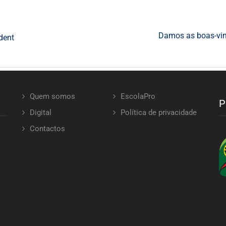
Damos as boas-vind
dent
Quem somos
EscolaPro
P
Digital
Política de privacidade
Contactos