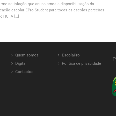
rme satisfação que anunciamos a disponibilização da
cação escolar EPro Student para todas as escolas parceiras
oTIC! A […]
Quem somos
EscolaPro
P
Digital
Política de privacidade
Contactos