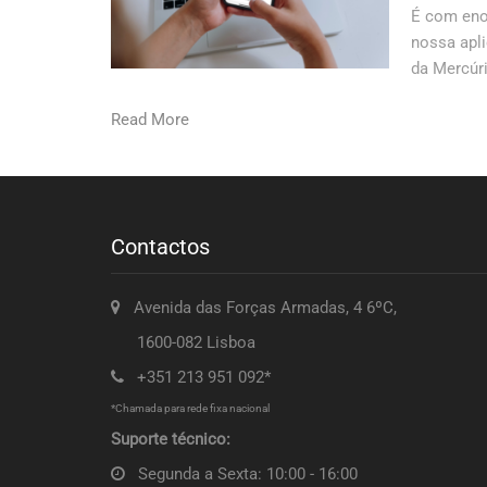
É com eno
nossa apli
da Mercúri
Read More
Contactos
Avenida das Forças Armadas, 4 6ºC,
1600-082 Lisboa
+351 213 951 092*
*Chamada para rede fixa nacional
Suporte técnico:
Segunda a Sexta: 10:00 - 16:00