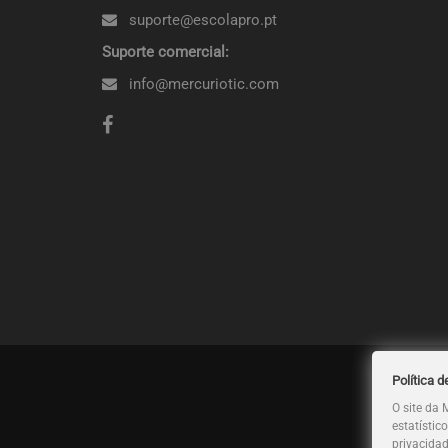
suporte@escolapro.pt
Suporte comercial:
info@mercuriotic.com
Política d
O site da 
estatístic
privacida