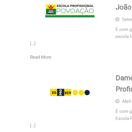
João 
Sete
É com g
escola l
[…]
Read More
Damo
Profi
Abril
É com g
Escola P
[…]