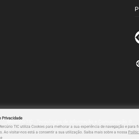
P
e Privacidade
MercúrioTIC - Tecnologias de Informação e Comunicação ©
Todos os direitos reservados.
Mercúrio TIC utiliza Cookies para melhorar a sua experiência de navegação e para f
os. Ao visitar-nos está a consentir a sua utilização. Saiba mais sobre a nossa
Políti
de