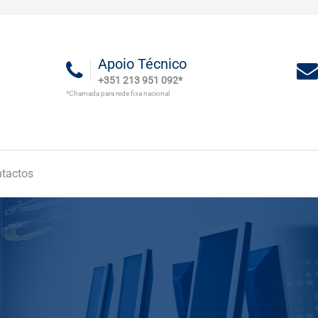
Apoio Técnico
+351 213 951 092*
*Chamada para rede fixa nacional
tactos