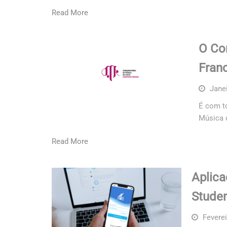
Read More
O Co
Fran
Janei
É com t
Música d
Read More
Aplica
Stude
Feverei