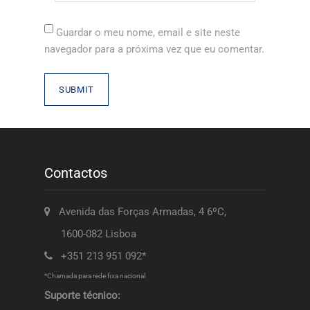
Guardar o meu nome, email e site neste
navegador para a próxima vez que eu comentar.
Contactos
Avenida das Forças Armadas, 4 6ºC,
1600-082 Lisboa
+351 213 951 092*
*Chamada para rede fixa nacional
Suporte técnico: